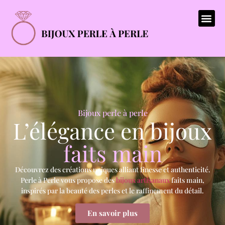
Bijoux perle à perle
L’élégance en bijoux
faits main
Découvrez des créations uniques alliant finesse et authenticité.
Perle à Perle vous propose des
bijoux artisanaux
faits main,
inspirés par la beauté des perles et le raffinement du détail.
En savoir plus