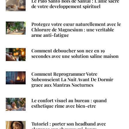
Le Palo Santo Bois de Santal : L’allie sacre
de votre developpement spirituel
Protegez votre cœur naturellement avec le
Chlorure de Magnesium : une veritable
arme anti-fatigue
Comment deboucher son nez en 19
secondes avec une solution saline maison
Comment Reprogrammer Votre
Subconscient La Nuit Avant De Dormir
grace aux Mantras Nocturnes
Le confort visuel au bureau : quand
esthetique rime avec bien-etre
Tutoriel : porter son headband avec