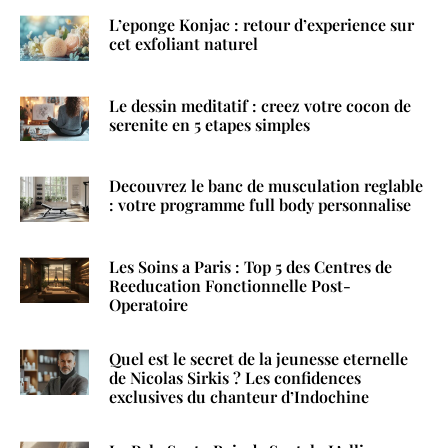
L’eponge Konjac : retour d’experience sur
cet exfoliant naturel
Le dessin meditatif : creez votre cocon de
serenite en 5 etapes simples
Decouvrez le banc de musculation reglable
: votre programme full body personnalise
Les Soins a Paris : Top 5 des Centres de
Reeducation Fonctionnelle Post-
Operatoire
Quel est le secret de la jeunesse eternelle
de Nicolas Sirkis ? Les confidences
exclusives du chanteur d’Indochine